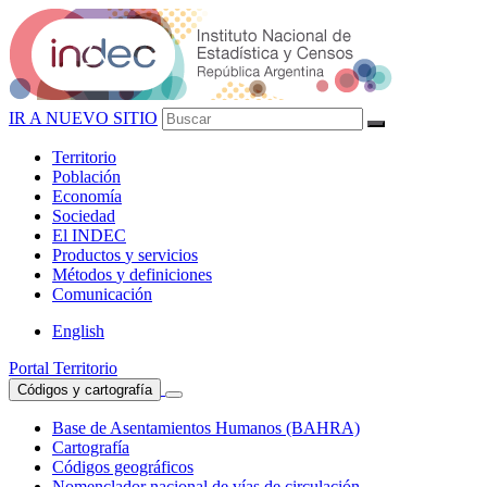
IR A NUEVO SITIO
Territorio
Población
Economía
Sociedad
El
INDEC
Productos
y servicios
Métodos
y definiciones
Comunicación
English
Portal Territorio
Códigos y cartografía
Base de Asentamientos Humanos (BAHRA)
Cartografía
Códigos geográficos
Nomenclador nacional de vías de circulación