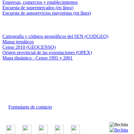
Empresas, comercios y establecimientos
Encuesta de supermercados (en línea)
Encuesta de autoservicios mayoristas (en línea)
Sistemas de consulta
Cartografía y códigos geográficos del SEN (CODGEO)
Mapas temáticos
Censo 2010 (GEOCENSO)
Origen provincial de las exportaciones (OPEX)
Mapa dinámico - Censo 1991 y 2001
INDEC - Argentina
Av. Presidente Julio A. Roca 609. P.B. C1067ABB
Ciudad Autónoma de Buenos Aires, Argentina.
Centro Estadístico de Servicios: (54-11) 5031-4632
Conmutador: +54 11 4349-9200
Formulario de contacto
© 2026