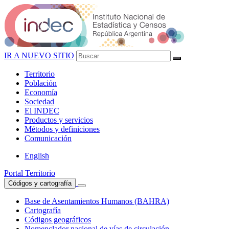
IR A NUEVO SITIO
Territorio
Población
Economía
Sociedad
El
INDEC
Productos
y servicios
Métodos
y definiciones
Comunicación
English
Portal Territorio
Códigos y cartografía
Base de Asentamientos Humanos (BAHRA)
Cartografía
Códigos geográficos
Nomenclador nacional de vías de circulación