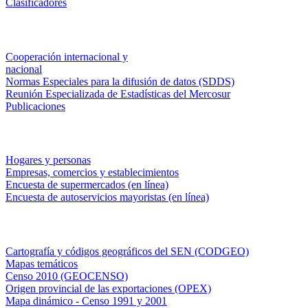
Clasificadores
Institucionales
Cooperación internacional y
nacional
Normas Especiales para la difusión de datos (SDDS)
Reunión Especializada de Estadísticas del Mercosur
Publicaciones
Encuestas en campo
Hogares y personas
Empresas, comercios y establecimientos
Encuesta de supermercados (en línea)
Encuesta de autoservicios mayoristas (en línea)
Sistemas de consulta
Cartografía y códigos geográficos del SEN (CODGEO)
Mapas temáticos
Censo 2010 (GEOCENSO)
Origen provincial de las exportaciones (OPEX)
Mapa dinámico - Censo 1991 y 2001