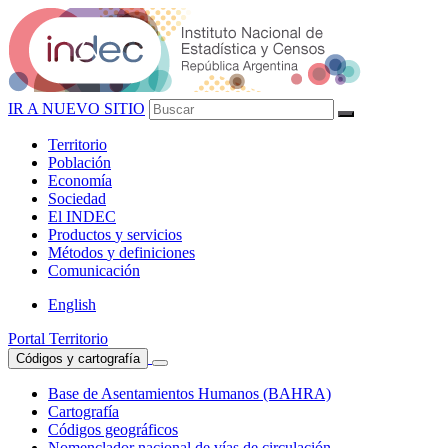
IR A NUEVO SITIO
Territorio
Población
Economía
Sociedad
El
INDEC
Productos
y servicios
Métodos
y definiciones
Comunicación
English
Portal Territorio
Códigos y cartografía
Base de Asentamientos Humanos (BAHRA)
Cartografía
Códigos geográficos
Nomenclador nacional de vías de circulación