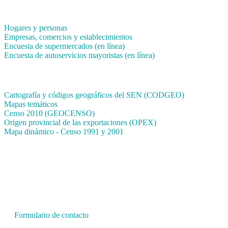
Encuestas en campo
Hogares y personas
Empresas, comercios y establecimientos
Encuesta de supermercados (en línea)
Encuesta de autoservicios mayoristas (en línea)
Sistemas de consulta
Cartografía y códigos geográficos del SEN (CODGEO)
Mapas temáticos
Censo 2010 (GEOCENSO)
Origen provincial de las exportaciones (OPEX)
Mapa dinámico - Censo 1991 y 2001
INDEC - Argentina
Av. Presidente Julio A. Roca 609. P.B. C1067ABB
Ciudad Autónoma de Buenos Aires, Argentina.
Centro Estadístico de Servicios: (54-11) 5031-4632
Conmutador: +54 11 4349-9200
Formulario de contacto
© 2026