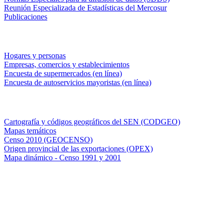
Reunión Especializada de Estadísticas del Mercosur
Publicaciones
Encuestas en campo
Hogares y personas
Empresas, comercios y establecimientos
Encuesta de supermercados (en línea)
Encuesta de autoservicios mayoristas (en línea)
Sistemas de consulta
Cartografía y códigos geográficos del SEN (CODGEO)
Mapas temáticos
Censo 2010 (GEOCENSO)
Origen provincial de las exportaciones (OPEX)
Mapa dinámico - Censo 1991 y 2001
INDEC - Argentina
Av. Presidente Julio A. Roca 609. P.B. C1067ABB
Ciudad Autónoma de Buenos Aires, Argentina.
Centro Estadístico de Servicios: (54-11) 5031-4632