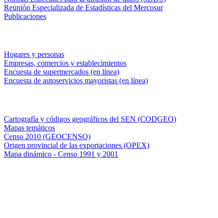
Reunión Especializada de Estadísticas del Mercosur
Publicaciones
Encuestas en campo
Hogares y personas
Empresas, comercios y establecimientos
Encuesta de supermercados (en línea)
Encuesta de autoservicios mayoristas (en línea)
Sistemas de consulta
Cartografía y códigos geográficos del SEN (CODGEO)
Mapas temáticos
Censo 2010 (GEOCENSO)
Origen provincial de las exportaciones (OPEX)
Mapa dinámico - Censo 1991 y 2001
INDEC - Argentina
Av. Presidente Julio A. Roca 609. P.B. C1067ABB
Ciudad Autónoma de Buenos Aires, Argentina.
Centro Estadístico de Servicios: (54-11) 5031-4632