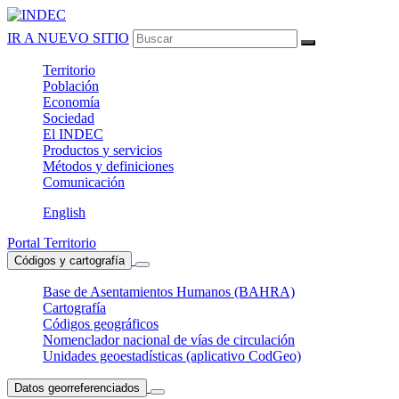
IR A NUEVO SITIO
Territorio
Población
Economía
Sociedad
El
INDEC
Productos
y servicios
Métodos
y definiciones
Comunicación
English
Portal Territorio
Códigos y cartografía
Base de Asentamientos Humanos (BAHRA)
Cartografía
Códigos geográficos
Nomenclador nacional de vías de circulación
Unidades geoestadísticas (aplicativo CodGeo)
Datos georreferenciados