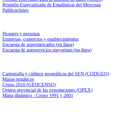
Reunión Especializada de Estadísticas del Mercosur
Publicaciones
Encuestas en campo
Hogares y personas
Empresas, comercios y establecimientos
Encuesta de supermercados (en línea)
Encuesta de autoservicios mayoristas (en línea)
Sistemas de consulta
Cartografía y códigos geográficos del SEN (CODGEO)
Mapas temáticos
Censo 2010 (GEOCENSO)
Origen provincial de las exportaciones (OPEX)
Mapa dinámico - Censo 1991 y 2001
INDEC - Argentina
Av. Presidente Julio A. Roca 609. P.B. C1067ABB
Ciudad Autónoma de Buenos Aires, Argentina.
Centro Estadístico de Servicios: (54-11) 5031-4632