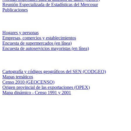
Reunión Especializada de Estadísticas del Mercosur
Publicaciones
Encuestas en campo
Hogares y personas
Empresas, comercios y establecimientos
Encuesta de supermercados (en línea)
Encuesta de autoservicios mayoristas (en línea)
Sistemas de consulta
Cartografía y códigos geográficos del SEN (CODGEO)
Mapas temáticos
Censo 2010 (GEOCENSO)
Origen provincial de las exportaciones (OPEX)
Mapa dinámico - Censo 1991 y 2001
INDEC - Argentina
Av. Presidente Julio A. Roca 609. P.B. C1067ABB
Ciudad Autónoma de Buenos Aires, Argentina.
Centro Estadístico de Servicios: (54-11) 5031-4632