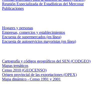
Reunión Especializada de Estadísticas del Mercosur
Publicaciones
Encuestas en campo
Hogares y personas
Empresas, comercios y establecimientos
Encuesta de supermercados (en línea)
Encuesta de autoservicios mayoristas (en línea)
Sistemas de consulta
Cartografía y códigos geográficos del SEN (CODGEO)
Mapas temáticos
Censo 2010 (GEOCENSO)
Origen provincial de las exportaciones (OPEX)
Mapa dinámico - Censo 1991 y 2001
INDEC - Argentina
Av. Presidente Julio A. Roca 609. P.B. C1067ABB
Ciudad Autónoma de Buenos Aires, Argentina.
Centro Estadístico de Servicios: (54-11) 5031-4632