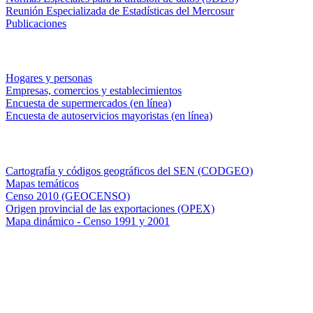
Reunión Especializada de Estadísticas del Mercosur
Publicaciones
Encuestas en campo
Hogares y personas
Empresas, comercios y establecimientos
Encuesta de supermercados (en línea)
Encuesta de autoservicios mayoristas (en línea)
Sistemas de consulta
Cartografía y códigos geográficos del SEN (CODGEO)
Mapas temáticos
Censo 2010 (GEOCENSO)
Origen provincial de las exportaciones (OPEX)
Mapa dinámico - Censo 1991 y 2001
INDEC - Argentina
Av. Presidente Julio A. Roca 609. P.B. C1067ABB
Ciudad Autónoma de Buenos Aires, Argentina.
Centro Estadístico de Servicios: (54-11) 5031-4632