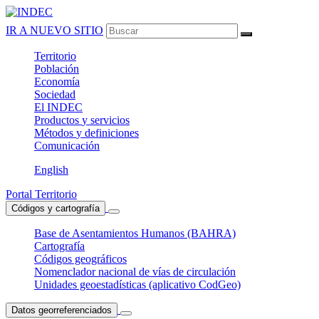
IR A NUEVO SITIO
Territorio
Población
Economía
Sociedad
El
INDEC
Productos
y servicios
Métodos
y definiciones
Comunicación
English
Portal Territorio
Códigos y cartografía
Base de Asentamientos Humanos (BAHRA)
Cartografía
Códigos geográficos
Nomenclador nacional de vías de circulación
Unidades geoestadísticas (aplicativo CodGeo)
Datos georreferenciados