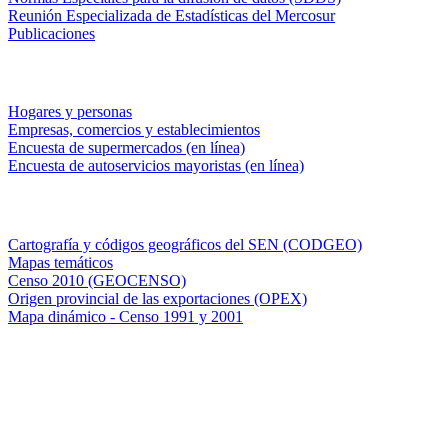
Reunión Especializada de Estadísticas del Mercosur
Publicaciones
Encuestas en campo
Hogares y personas
Empresas, comercios y establecimientos
Encuesta de supermercados (en línea)
Encuesta de autoservicios mayoristas (en línea)
Sistemas de consulta
Cartografía y códigos geográficos del SEN (CODGEO)
Mapas temáticos
Censo 2010 (GEOCENSO)
Origen provincial de las exportaciones (OPEX)
Mapa dinámico - Censo 1991 y 2001
INDEC - Argentina
Av. Presidente Julio A. Roca 609. P.B. C1067ABB
Ciudad Autónoma de Buenos Aires, Argentina.
Centro Estadístico de Servicios: (54-11) 5031-4632