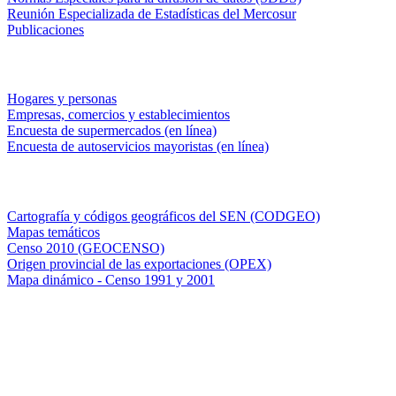
Reunión Especializada de Estadísticas del Mercosur
Publicaciones
Encuestas en campo
Hogares y personas
Empresas, comercios y establecimientos
Encuesta de supermercados (en línea)
Encuesta de autoservicios mayoristas (en línea)
Sistemas de consulta
Cartografía y códigos geográficos del SEN (CODGEO)
Mapas temáticos
Censo 2010 (GEOCENSO)
Origen provincial de las exportaciones (OPEX)
Mapa dinámico - Censo 1991 y 2001
INDEC - Argentina
Av. Presidente Julio A. Roca 609. P.B. C1067ABB
Ciudad Autónoma de Buenos Aires, Argentina.
Centro Estadístico de Servicios: (54-11) 5031-4632