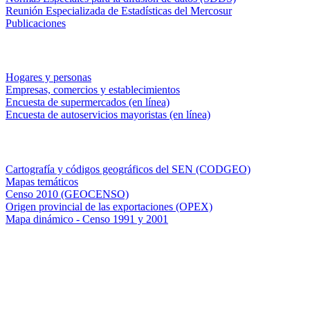
Reunión Especializada de Estadísticas del Mercosur
Publicaciones
Encuestas en campo
Hogares y personas
Empresas, comercios y establecimientos
Encuesta de supermercados (en línea)
Encuesta de autoservicios mayoristas (en línea)
Sistemas de consulta
Cartografía y códigos geográficos del SEN (CODGEO)
Mapas temáticos
Censo 2010 (GEOCENSO)
Origen provincial de las exportaciones (OPEX)
Mapa dinámico - Censo 1991 y 2001
INDEC - Argentina
Av. Presidente Julio A. Roca 609. P.B. C1067ABB
Ciudad Autónoma de Buenos Aires, Argentina.
Centro Estadístico de Servicios: (54-11) 5031-4632