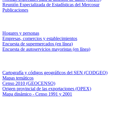
Reunión Especializada de Estadísticas del Mercosur
Publicaciones
Encuestas en campo
Hogares y personas
Empresas, comercios y establecimientos
Encuesta de supermercados (en línea)
Encuesta de autoservicios mayoristas (en línea)
Sistemas de consulta
Cartografía y códigos geográficos del SEN (CODGEO)
Mapas temáticos
Censo 2010 (GEOCENSO)
Origen provincial de las exportaciones (OPEX)
Mapa dinámico - Censo 1991 y 2001
INDEC - Argentina
Av. Presidente Julio A. Roca 609. P.B. C1067ABB
Ciudad Autónoma de Buenos Aires, Argentina.
Centro Estadístico de Servicios: (54-11) 5031-4632