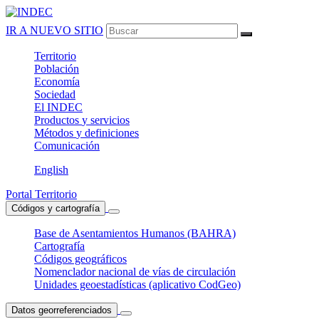
IR A NUEVO SITIO
Territorio
Población
Economía
Sociedad
El
INDEC
Productos
y servicios
Métodos
y definiciones
Comunicación
English
Portal Territorio
Códigos y cartografía
Base de Asentamientos Humanos (BAHRA)
Cartografía
Códigos geográficos
Nomenclador nacional de vías de circulación
Unidades geoestadísticas (aplicativo CodGeo)
Datos georreferenciados