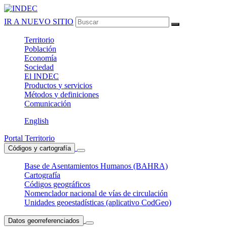
IR A NUEVO SITIO
Territorio
Población
Economía
Sociedad
El
INDEC
Productos
y servicios
Métodos
y definiciones
Comunicación
English
Portal Territorio
Códigos y cartografía
Base de Asentamientos Humanos (BAHRA)
Cartografía
Códigos geográficos
Nomenclador nacional de vías de circulación
Unidades geoestadísticas (aplicativo CodGeo)
Datos georreferenciados