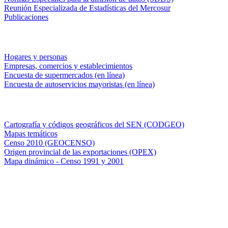
Reunión Especializada de Estadísticas del Mercosur
Publicaciones
Encuestas en campo
Hogares y personas
Empresas, comercios y establecimientos
Encuesta de supermercados (en línea)
Encuesta de autoservicios mayoristas (en línea)
Sistemas de consulta
Cartografía y códigos geográficos del SEN (CODGEO)
Mapas temáticos
Censo 2010 (GEOCENSO)
Origen provincial de las exportaciones (OPEX)
Mapa dinámico - Censo 1991 y 2001
INDEC - Argentina
Av. Presidente Julio A. Roca 609. P.B. C1067ABB
Ciudad Autónoma de Buenos Aires, Argentina.
Centro Estadístico de Servicios: (54-11) 5031-4632