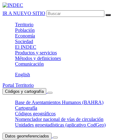
IR A NUEVO SITIO
Territorio
Población
Economía
Sociedad
El
INDEC
Productos
y servicios
Métodos
y definiciones
Comunicación
English
Portal Territorio
Códigos y cartografía
Base de Asentamientos Humanos (BAHRA)
Cartografía
Códigos geográficos
Nomenclador nacional de vías de circulación
Unidades geoestadísticas (aplicativo CodGeo)
Datos georreferenciados