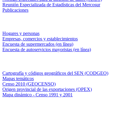
Reunión Especializada de Estadísticas del Mercosur
Publicaciones
Encuestas en campo
Hogares y personas
Empresas, comercios y establecimientos
Encuesta de supermercados (en línea)
Encuesta de autoservicios mayoristas (en línea)
Sistemas de consulta
Cartografía y códigos geográficos del SEN (CODGEO)
Mapas temáticos
Censo 2010 (GEOCENSO)
Origen provincial de las exportaciones (OPEX)
Mapa dinámico - Censo 1991 y 2001
INDEC - Argentina
Av. Presidente Julio A. Roca 609. P.B. C1067ABB
Ciudad Autónoma de Buenos Aires, Argentina.
Centro Estadístico de Servicios: (54-11) 5031-4632