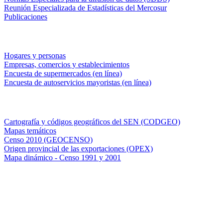
Reunión Especializada de Estadísticas del Mercosur
Publicaciones
Encuestas en campo
Hogares y personas
Empresas, comercios y establecimientos
Encuesta de supermercados (en línea)
Encuesta de autoservicios mayoristas (en línea)
Sistemas de consulta
Cartografía y códigos geográficos del SEN (CODGEO)
Mapas temáticos
Censo 2010 (GEOCENSO)
Origen provincial de las exportaciones (OPEX)
Mapa dinámico - Censo 1991 y 2001
INDEC - Argentina
Av. Presidente Julio A. Roca 609. P.B. C1067ABB
Ciudad Autónoma de Buenos Aires, Argentina.
Centro Estadístico de Servicios: (54-11) 5031-4632