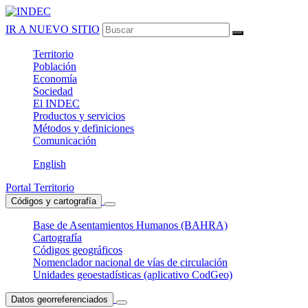
IR A NUEVO SITIO
Territorio
Población
Economía
Sociedad
El
INDEC
Productos
y servicios
Métodos
y definiciones
Comunicación
English
Portal Territorio
Códigos y cartografía
Base de Asentamientos Humanos (BAHRA)
Cartografía
Códigos geográficos
Nomenclador nacional de vías de circulación
Unidades geoestadísticas (aplicativo CodGeo)
Datos georreferenciados