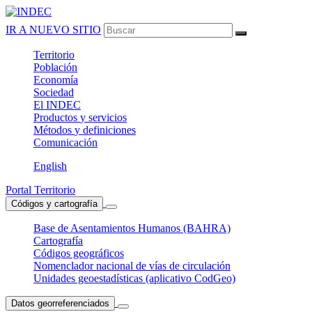
IR A NUEVO SITIO
Territorio
Población
Economía
Sociedad
El
INDEC
Productos
y servicios
Métodos
y definiciones
Comunicación
English
Portal Territorio
Códigos y cartografía
Base de Asentamientos Humanos (BAHRA)
Cartografía
Códigos geográficos
Nomenclador nacional de vías de circulación
Unidades geoestadísticas (aplicativo CodGeo)
Datos georreferenciados