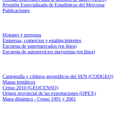
Reunión Especializada de Estadísticas del Mercosur
Publicaciones
Encuestas en campo
Hogares y personas
Empresas, comercios y establecimientos
Encuesta de supermercados (en línea)
Encuesta de autoservicios mayoristas (en línea)
Sistemas de consulta
Cartografía y códigos geográficos del SEN (CODGEO)
Mapas temáticos
Censo 2010 (GEOCENSO)
Origen provincial de las exportaciones (OPEX)
Mapa dinámico - Censo 1991 y 2001
INDEC - Argentina
Av. Presidente Julio A. Roca 609. P.B. C1067ABB
Ciudad Autónoma de Buenos Aires, Argentina.
Centro Estadístico de Servicios: (54-11) 5031-4632