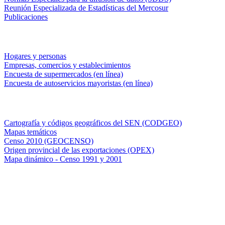
Reunión Especializada de Estadísticas del Mercosur
Publicaciones
Encuestas en campo
Hogares y personas
Empresas, comercios y establecimientos
Encuesta de supermercados (en línea)
Encuesta de autoservicios mayoristas (en línea)
Sistemas de consulta
Cartografía y códigos geográficos del SEN (CODGEO)
Mapas temáticos
Censo 2010 (GEOCENSO)
Origen provincial de las exportaciones (OPEX)
Mapa dinámico - Censo 1991 y 2001
INDEC - Argentina
Av. Presidente Julio A. Roca 609. P.B. C1067ABB
Ciudad Autónoma de Buenos Aires, Argentina.
Centro Estadístico de Servicios: (54-11) 5031-4632