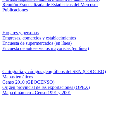
Reunión Especializada de Estadísticas del Mercosur
Publicaciones
Encuestas en campo
Hogares y personas
Empresas, comercios y establecimientos
Encuesta de supermercados (en línea)
Encuesta de autoservicios mayoristas (en línea)
Sistemas de consulta
Cartografía y códigos geográficos del SEN (CODGEO)
Mapas temáticos
Censo 2010 (GEOCENSO)
Origen provincial de las exportaciones (OPEX)
Mapa dinámico - Censo 1991 y 2001
INDEC - Argentina
Av. Presidente Julio A. Roca 609. P.B. C1067ABB
Ciudad Autónoma de Buenos Aires, Argentina.
Centro Estadístico de Servicios: (54-11) 5031-4632