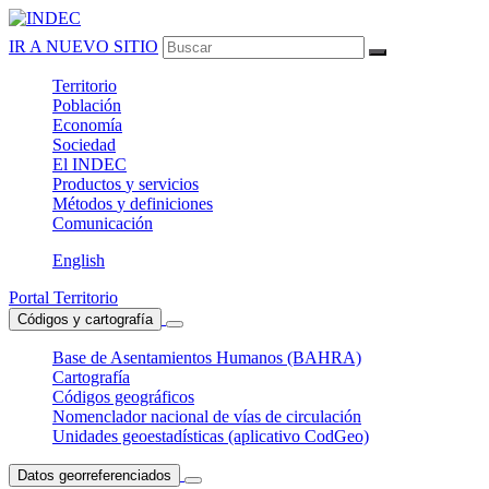
IR A NUEVO SITIO
Territorio
Población
Economía
Sociedad
El
INDEC
Productos
y servicios
Métodos
y definiciones
Comunicación
English
Portal Territorio
Códigos y cartografía
Base de Asentamientos Humanos (BAHRA)
Cartografía
Códigos geográficos
Nomenclador nacional de vías de circulación
Unidades geoestadísticas (aplicativo CodGeo)
Datos georreferenciados