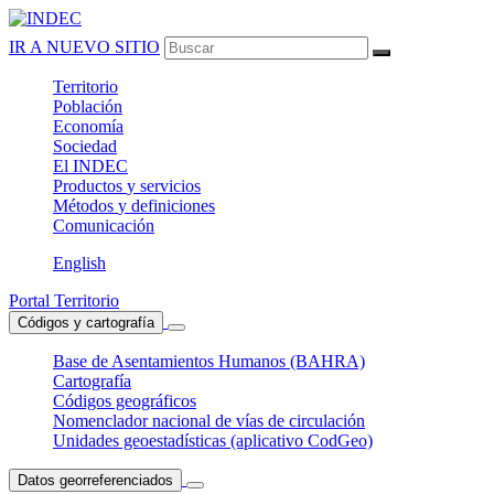
IR A NUEVO SITIO
Territorio
Población
Economía
Sociedad
El
INDEC
Productos
y servicios
Métodos
y definiciones
Comunicación
English
Portal Territorio
Códigos y cartografía
Base de Asentamientos Humanos (BAHRA)
Cartografía
Códigos geográficos
Nomenclador nacional de vías de circulación
Unidades geoestadísticas (aplicativo CodGeo)
Datos georreferenciados