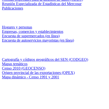
Reunión Especializada de Estadísticas del Mercosur
Publicaciones
Encuestas en campo
Hogares y personas
Empresas, comercios y establecimientos
Encuesta de supermercados (en línea)
Encuesta de autoservicios mayoristas (en línea)
Sistemas de consulta
Cartografía y códigos geográficos del SEN (CODGEO)
Mapas temáticos
Censo 2010 (GEOCENSO)
Origen provincial de las exportaciones (OPEX)
Mapa dinámico - Censo 1991 y 2001
INDEC - Argentina
Av. Presidente Julio A. Roca 609. P.B. C1067ABB
Ciudad Autónoma de Buenos Aires, Argentina.
Centro Estadístico de Servicios: (54-11) 5031-4632