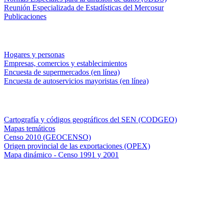
Reunión Especializada de Estadísticas del Mercosur
Publicaciones
Encuestas en campo
Hogares y personas
Empresas, comercios y establecimientos
Encuesta de supermercados (en línea)
Encuesta de autoservicios mayoristas (en línea)
Sistemas de consulta
Cartografía y códigos geográficos del SEN (CODGEO)
Mapas temáticos
Censo 2010 (GEOCENSO)
Origen provincial de las exportaciones (OPEX)
Mapa dinámico - Censo 1991 y 2001
INDEC - Argentina
Av. Presidente Julio A. Roca 609. P.B. C1067ABB
Ciudad Autónoma de Buenos Aires, Argentina.
Centro Estadístico de Servicios: (54-11) 5031-4632