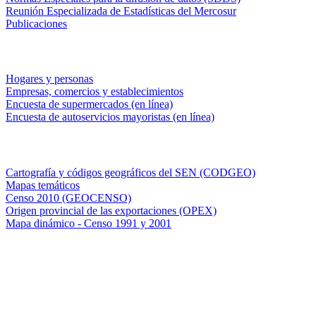
Reunión Especializada de Estadísticas del Mercosur
Publicaciones
Encuestas en campo
Hogares y personas
Empresas, comercios y establecimientos
Encuesta de supermercados (en línea)
Encuesta de autoservicios mayoristas (en línea)
Sistemas de consulta
Cartografía y códigos geográficos del SEN (CODGEO)
Mapas temáticos
Censo 2010 (GEOCENSO)
Origen provincial de las exportaciones (OPEX)
Mapa dinámico - Censo 1991 y 2001
INDEC - Argentina
Av. Presidente Julio A. Roca 609. P.B. C1067ABB
Ciudad Autónoma de Buenos Aires, Argentina.
Centro Estadístico de Servicios: (54-11) 5031-4632