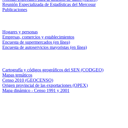
Reunión Especializada de Estadísticas del Mercosur
Publicaciones
Encuestas en campo
Hogares y personas
Empresas, comercios y establecimientos
Encuesta de supermercados (en línea)
Encuesta de autoservicios mayoristas (en línea)
Sistemas de consulta
Cartografía y códigos geográficos del SEN (CODGEO)
Mapas temáticos
Censo 2010 (GEOCENSO)
Origen provincial de las exportaciones (OPEX)
Mapa dinámico - Censo 1991 y 2001
INDEC - Argentina
Av. Presidente Julio A. Roca 609. P.B. C1067ABB
Ciudad Autónoma de Buenos Aires, Argentina.
Centro Estadístico de Servicios: (54-11) 5031-4632