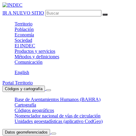
IR A NUEVO SITIO
Territorio
Población
Economía
Sociedad
El
INDEC
Productos
y servicios
Métodos
y definiciones
Comunicación
English
Portal Territorio
Códigos y cartografía
Base de Asentamientos Humanos (BAHRA)
Cartografía
Códigos geográficos
Nomenclador nacional de vías de circulación
Unidades geoestadísticas (aplicativo CodGeo)
Datos georreferenciados