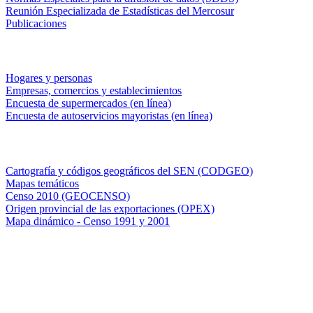
Reunión Especializada de Estadísticas del Mercosur
Publicaciones
Encuestas en campo
Hogares y personas
Empresas, comercios y establecimientos
Encuesta de supermercados (en línea)
Encuesta de autoservicios mayoristas (en línea)
Sistemas de consulta
Cartografía y códigos geográficos del SEN (CODGEO)
Mapas temáticos
Censo 2010 (GEOCENSO)
Origen provincial de las exportaciones (OPEX)
Mapa dinámico - Censo 1991 y 2001
INDEC - Argentina
Av. Presidente Julio A. Roca 609. P.B. C1067ABB
Ciudad Autónoma de Buenos Aires, Argentina.
Centro Estadístico de Servicios: (54-11) 5031-4632