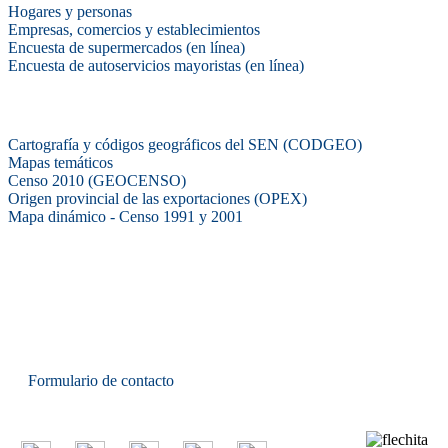
Hogares y personas
Empresas, comercios y establecimientos
Encuesta de supermercados (en línea)
Encuesta de autoservicios mayoristas (en línea)
Sistemas de consulta
Cartografía y códigos geográficos del SEN (CODGEO)
Mapas temáticos
Censo 2010 (GEOCENSO)
Origen provincial de las exportaciones (OPEX)
Mapa dinámico - Censo 1991 y 2001
INDEC - Argentina
Av. Presidente Julio A. Roca 609. P.B. C1067ABB
Ciudad Autónoma de Buenos Aires, Argentina.
Centro Estadístico de Servicios: (54-11) 5031-4632
Conmutador: +54 11 4349-9200
Formulario de contacto
© 2026