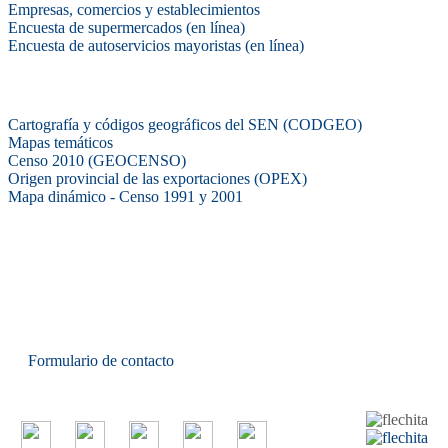
Empresas, comercios y establecimientos
Encuesta de supermercados (en línea)
Encuesta de autoservicios mayoristas (en línea)
Sistemas de consulta
Cartografía y códigos geográficos del SEN (CODGEO)
Mapas temáticos
Censo 2010 (GEOCENSO)
Origen provincial de las exportaciones (OPEX)
Mapa dinámico - Censo 1991 y 2001
INDEC - Argentina
Av. Presidente Julio A. Roca 609. P.B. C1067ABB
Ciudad Autónoma de Buenos Aires, Argentina.
Centro Estadístico de Servicios: (54-11) 5031-4632
Conmutador: +54 11 4349-9200
Formulario de contacto
© 2026