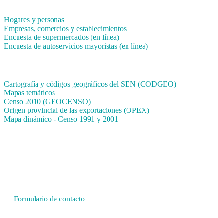
Encuestas en campo
Hogares y personas
Empresas, comercios y establecimientos
Encuesta de supermercados (en línea)
Encuesta de autoservicios mayoristas (en línea)
Sistemas de consulta
Cartografía y códigos geográficos del SEN (CODGEO)
Mapas temáticos
Censo 2010 (GEOCENSO)
Origen provincial de las exportaciones (OPEX)
Mapa dinámico - Censo 1991 y 2001
INDEC - Argentina
Av. Presidente Julio A. Roca 609. P.B. C1067ABB
Ciudad Autónoma de Buenos Aires, Argentina.
Centro Estadístico de Servicios: (54-11) 5031-4632
Conmutador: +54 11 4349-9200
Formulario de contacto
© 2026