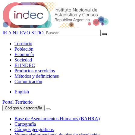
IR A NUEVO SITIO
Territorio
Población
Economía
Sociedad
El
INDEC
Productos
y servicios
Métodos
y definiciones
Comunicación
English
Portal Territorio
Códigos y cartografía
Base de Asentamientos Humanos (BAHRA)
Cartografía
Códigos geográficos
Nomenclador nacional de vías de circulación