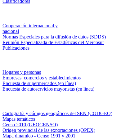
Clasificadores
Institucionales
Cooperación internacional y
nacional
Normas Especiales para la difusión de datos (SDDS)
Reunión Especializada de Estadísticas del Mercosur
Publicaciones
Encuestas en campo
Hogares y personas
Empresas, comercios y establecimientos
Encuesta de supermercados (en línea)
Encuesta de autoservicios mayoristas (en línea)
Sistemas de consulta
Cartografía y códigos geográficos del SEN (CODGEO)
Mapas temáticos
Censo 2010 (GEOCENSO)
Origen provincial de las exportaciones (OPEX)
Mapa dinámico - Censo 1991 y 2001