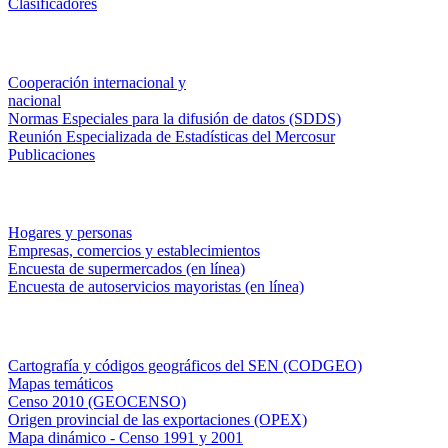
Clasificadores
Institucionales
Cooperación internacional y
nacional
Normas Especiales para la difusión de datos (SDDS)
Reunión Especializada de Estadísticas del Mercosur
Publicaciones
Encuestas en campo
Hogares y personas
Empresas, comercios y establecimientos
Encuesta de supermercados (en línea)
Encuesta de autoservicios mayoristas (en línea)
Sistemas de consulta
Cartografía y códigos geográficos del SEN (CODGEO)
Mapas temáticos
Censo 2010 (GEOCENSO)
Origen provincial de las exportaciones (OPEX)
Mapa dinámico - Censo 1991 y 2001