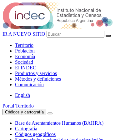
IR A NUEVO SITIO
Territorio
Población
Economía
Sociedad
El
INDEC
Productos
y servicios
Métodos
y definiciones
Comunicación
English
Portal Territorio
Códigos y cartografía
Base de Asentamientos Humanos (BAHRA)
Cartografía
Códigos geográficos
Nomenclador nacional de vías de circulación