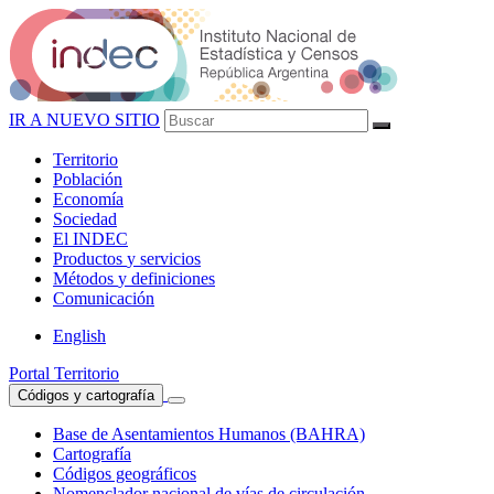
IR A NUEVO SITIO
Territorio
Población
Economía
Sociedad
El
INDEC
Productos
y servicios
Métodos
y definiciones
Comunicación
English
Portal Territorio
Códigos y cartografía
Base de Asentamientos Humanos (BAHRA)
Cartografía
Códigos geográficos
Nomenclador nacional de vías de circulación