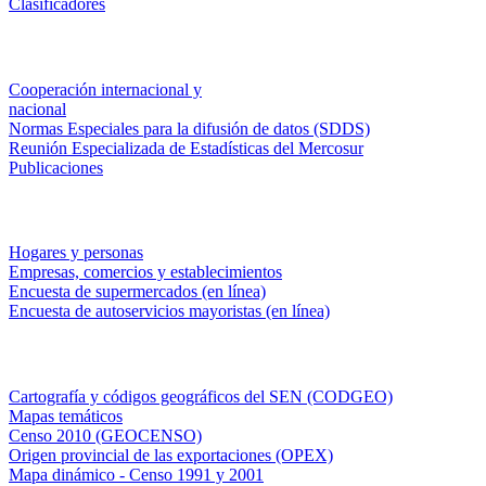
Clasificadores
Institucionales
Cooperación internacional y
nacional
Normas Especiales para la difusión de datos (SDDS)
Reunión Especializada de Estadísticas del Mercosur
Publicaciones
Encuestas en campo
Hogares y personas
Empresas, comercios y establecimientos
Encuesta de supermercados (en línea)
Encuesta de autoservicios mayoristas (en línea)
Sistemas de consulta
Cartografía y códigos geográficos del SEN (CODGEO)
Mapas temáticos
Censo 2010 (GEOCENSO)
Origen provincial de las exportaciones (OPEX)
Mapa dinámico - Censo 1991 y 2001