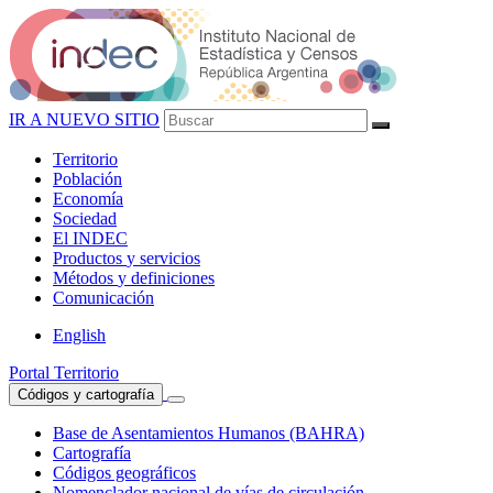
IR A NUEVO SITIO
Territorio
Población
Economía
Sociedad
El
INDEC
Productos
y servicios
Métodos
y definiciones
Comunicación
English
Portal Territorio
Códigos y cartografía
Base de Asentamientos Humanos (BAHRA)
Cartografía
Códigos geográficos
Nomenclador nacional de vías de circulación