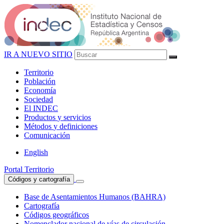
IR A NUEVO SITIO
Territorio
Población
Economía
Sociedad
El
INDEC
Productos
y servicios
Métodos
y definiciones
Comunicación
English
Portal Territorio
Códigos y cartografía
Base de Asentamientos Humanos (BAHRA)
Cartografía
Códigos geográficos
Nomenclador nacional de vías de circulación