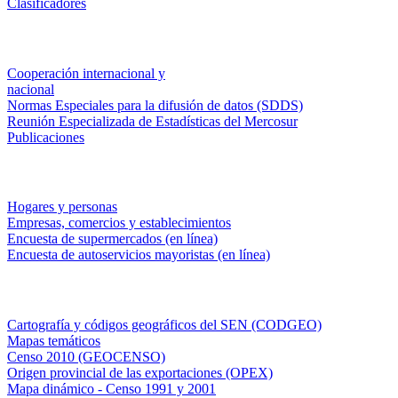
Clasificadores
Institucionales
Cooperación internacional y
nacional
Normas Especiales para la difusión de datos (SDDS)
Reunión Especializada de Estadísticas del Mercosur
Publicaciones
Encuestas en campo
Hogares y personas
Empresas, comercios y establecimientos
Encuesta de supermercados (en línea)
Encuesta de autoservicios mayoristas (en línea)
Sistemas de consulta
Cartografía y códigos geográficos del SEN (CODGEO)
Mapas temáticos
Censo 2010 (GEOCENSO)
Origen provincial de las exportaciones (OPEX)
Mapa dinámico - Censo 1991 y 2001