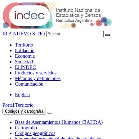
IR A NUEVO SITIO
Territorio
Población
Economía
Sociedad
El
INDEC
Productos
y servicios
Métodos
y definiciones
Comunicación
English
Portal Territorio
Códigos y cartografía
Base de Asentamientos Humanos (BAHRA)
Cartografía
Códigos geográficos
Nomenclador nacional de vías de circulación