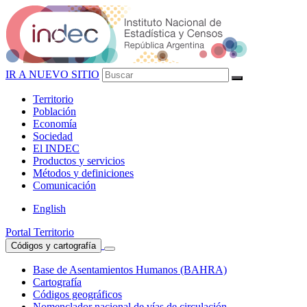
IR A NUEVO SITIO
Territorio
Población
Economía
Sociedad
El
INDEC
Productos
y servicios
Métodos
y definiciones
Comunicación
English
Portal Territorio
Códigos y cartografía
Base de Asentamientos Humanos (BAHRA)
Cartografía
Códigos geográficos
Nomenclador nacional de vías de circulación