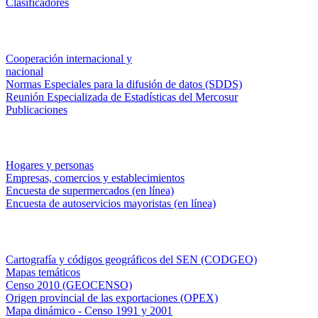
Clasificadores
Institucionales
Cooperación internacional y
nacional
Normas Especiales para la difusión de datos (SDDS)
Reunión Especializada de Estadísticas del Mercosur
Publicaciones
Encuestas en campo
Hogares y personas
Empresas, comercios y establecimientos
Encuesta de supermercados (en línea)
Encuesta de autoservicios mayoristas (en línea)
Sistemas de consulta
Cartografía y códigos geográficos del SEN (CODGEO)
Mapas temáticos
Censo 2010 (GEOCENSO)
Origen provincial de las exportaciones (OPEX)
Mapa dinámico - Censo 1991 y 2001