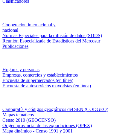
Clasificadores
Institucionales
Cooperación internacional y
nacional
Normas Especiales para la difusión de datos (SDDS)
Reunión Especializada de Estadísticas del Mercosur
Publicaciones
Encuestas en campo
Hogares y personas
Empresas, comercios y establecimientos
Encuesta de supermercados (en línea)
Encuesta de autoservicios mayoristas (en línea)
Sistemas de consulta
Cartografía y códigos geográficos del SEN (CODGEO)
Mapas temáticos
Censo 2010 (GEOCENSO)
Origen provincial de las exportaciones (OPEX)
Mapa dinámico - Censo 1991 y 2001