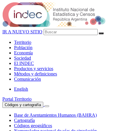
IR A NUEVO SITIO
Territorio
Población
Economía
Sociedad
El
INDEC
Productos
y servicios
Métodos
y definiciones
Comunicación
English
Portal Territorio
Códigos y cartografía
Base de Asentamientos Humanos (BAHRA)
Cartografía
Códigos geográficos
Nomenclador nacional de vías de circulación