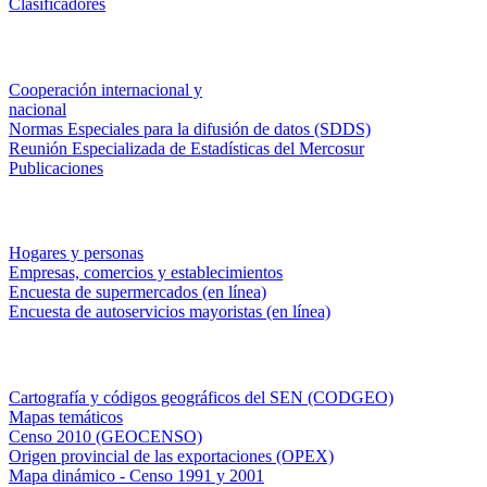
Clasificadores
Institucionales
Cooperación internacional y
nacional
Normas Especiales para la difusión de datos (SDDS)
Reunión Especializada de Estadísticas del Mercosur
Publicaciones
Encuestas en campo
Hogares y personas
Empresas, comercios y establecimientos
Encuesta de supermercados (en línea)
Encuesta de autoservicios mayoristas (en línea)
Sistemas de consulta
Cartografía y códigos geográficos del SEN (CODGEO)
Mapas temáticos
Censo 2010 (GEOCENSO)
Origen provincial de las exportaciones (OPEX)
Mapa dinámico - Censo 1991 y 2001