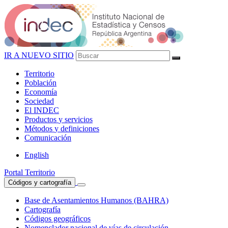
IR A NUEVO SITIO
Territorio
Población
Economía
Sociedad
El
INDEC
Productos
y servicios
Métodos
y definiciones
Comunicación
English
Portal Territorio
Códigos y cartografía
Base de Asentamientos Humanos (BAHRA)
Cartografía
Códigos geográficos
Nomenclador nacional de vías de circulación