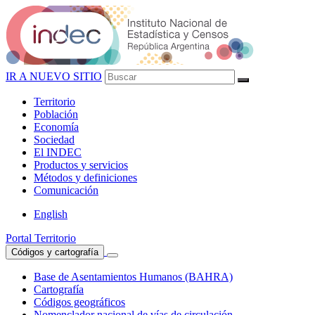
IR A NUEVO SITIO
Territorio
Población
Economía
Sociedad
El
INDEC
Productos
y servicios
Métodos
y definiciones
Comunicación
English
Portal Territorio
Códigos y cartografía
Base de Asentamientos Humanos (BAHRA)
Cartografía
Códigos geográficos
Nomenclador nacional de vías de circulación