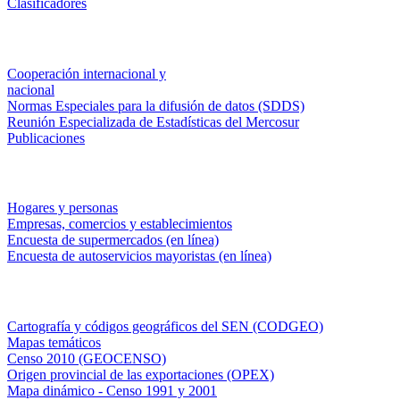
Clasificadores
Institucionales
Cooperación internacional y
nacional
Normas Especiales para la difusión de datos (SDDS)
Reunión Especializada de Estadísticas del Mercosur
Publicaciones
Encuestas en campo
Hogares y personas
Empresas, comercios y establecimientos
Encuesta de supermercados (en línea)
Encuesta de autoservicios mayoristas (en línea)
Sistemas de consulta
Cartografía y códigos geográficos del SEN (CODGEO)
Mapas temáticos
Censo 2010 (GEOCENSO)
Origen provincial de las exportaciones (OPEX)
Mapa dinámico - Censo 1991 y 2001