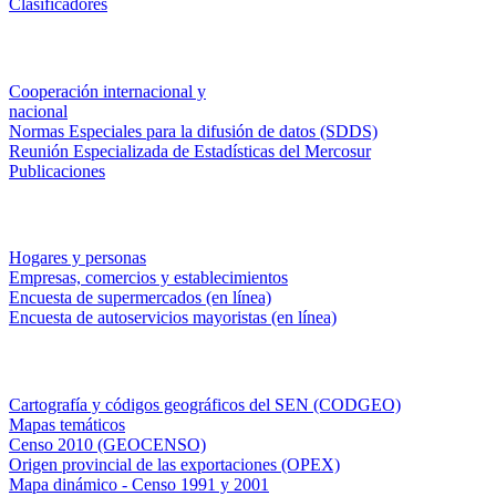
Clasificadores
Institucionales
Cooperación internacional y
nacional
Normas Especiales para la difusión de datos (SDDS)
Reunión Especializada de Estadísticas del Mercosur
Publicaciones
Encuestas en campo
Hogares y personas
Empresas, comercios y establecimientos
Encuesta de supermercados (en línea)
Encuesta de autoservicios mayoristas (en línea)
Sistemas de consulta
Cartografía y códigos geográficos del SEN (CODGEO)
Mapas temáticos
Censo 2010 (GEOCENSO)
Origen provincial de las exportaciones (OPEX)
Mapa dinámico - Censo 1991 y 2001