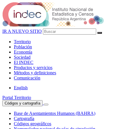
IR A NUEVO SITIO
Territorio
Población
Economía
Sociedad
El
INDEC
Productos
y servicios
Métodos
y definiciones
Comunicación
English
Portal Territorio
Códigos y cartografía
Base de Asentamientos Humanos (BAHRA)
Cartografía
Códigos geográficos
Nomenclador nacional de vías de circulación