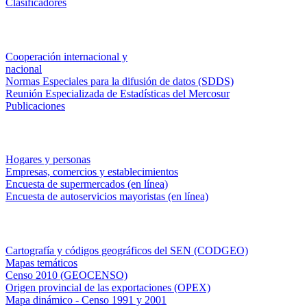
Clasificadores
Institucionales
Cooperación internacional y
nacional
Normas Especiales para la difusión de datos (SDDS)
Reunión Especializada de Estadísticas del Mercosur
Publicaciones
Encuestas en campo
Hogares y personas
Empresas, comercios y establecimientos
Encuesta de supermercados (en línea)
Encuesta de autoservicios mayoristas (en línea)
Sistemas de consulta
Cartografía y códigos geográficos del SEN (CODGEO)
Mapas temáticos
Censo 2010 (GEOCENSO)
Origen provincial de las exportaciones (OPEX)
Mapa dinámico - Censo 1991 y 2001