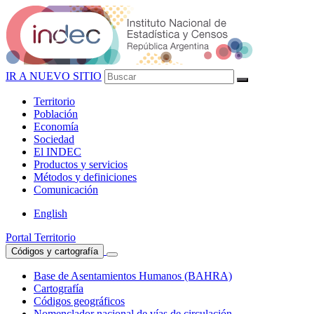
IR A NUEVO SITIO
Territorio
Población
Economía
Sociedad
El
INDEC
Productos
y servicios
Métodos
y definiciones
Comunicación
English
Portal Territorio
Códigos y cartografía
Base de Asentamientos Humanos (BAHRA)
Cartografía
Códigos geográficos
Nomenclador nacional de vías de circulación